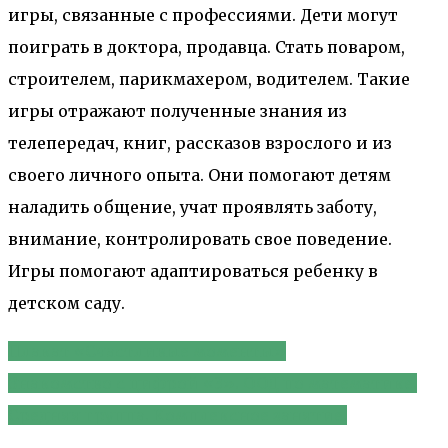
игры, связанные с профессиями. Дети могут
поиграть в доктора, продавца. Стать поваром,
строителем, парикмахером, водителем. Такие
игры отражают полученные знания из
телепередач, книг, рассказов взрослого и из
своего личного опыта. Они помогают детям
наладить общение, учат проявлять заботу,
внимание, контролировать свое поведение.
Игры помогают адаптироваться ребенку в
детском саду.
Плакат «Счастливые моменты»
Навигация
Знакомство с цифрой «3». ООД по математике.
по
Средняя группа. Комплексное занятие.