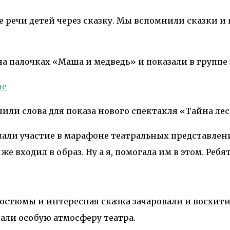
 речи детей через сказку. Мы вспомнили сказки и 
 палочках «Маша и медведь» и показали в группе э
или слова для показа нового спектакля «Тайна лес
али участие в марафоне театральных представлени
же входил в образ. Ну а я, помогала им в этом. Реб
костюмы и интересная сказка зачаровали и восхит
али особую атмосферу театра.