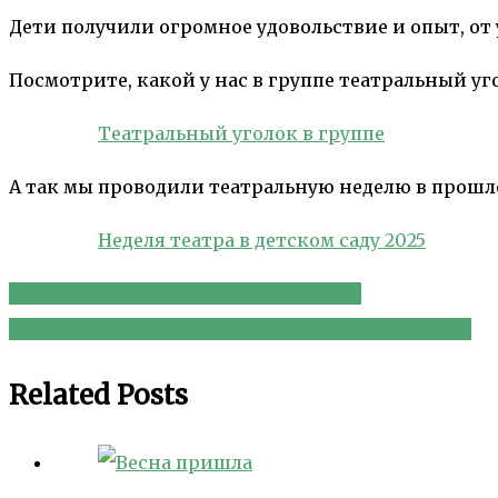
Дети получили огромное удовольствие и опыт, от 
Посмотрите, какой у нас в группе театральный уг
Театральный уголок в группе
А так мы проводили театральную неделю в прошл
Неделя театра в детском саду 2025
Учимся дружить! (2 младшая группа)
Навигация
Весна пришла! (сажаем, ухаживаем, наблюдаем)
по
Related Posts
записям