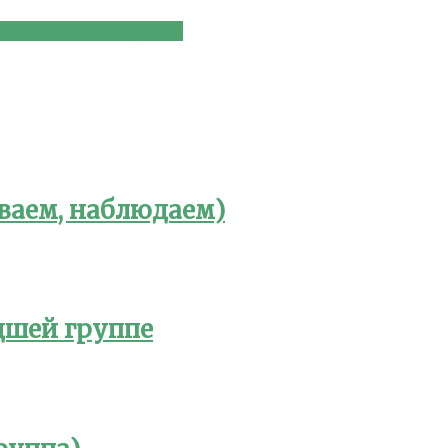
во 2 младшей группе.
ваем, наблюдаем)
адшей группе