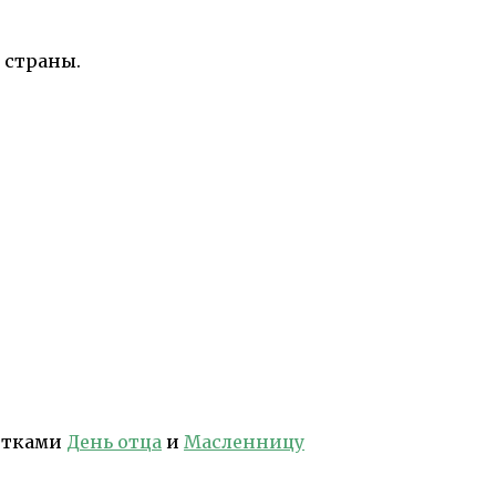
 страны.
детками
День отца
и
Масленницу