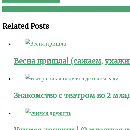
Навигация
Ёлка в гости к нам пришла. ООД по ручному труду 
по
Related Posts
записям
Весна пришла! (сажаем, ухажи
Знакомство с театром во 2 мл